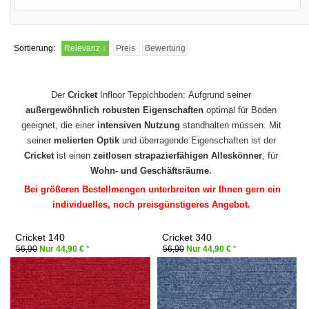
Sortierung:
Relevanz
↓
Preis
Bewertung
Der
Cricket
Infloor Teppichboden: Aufgrund seiner
außergewöhnlich robusten Eigenschaften
optimal für Böden
geeignet, die einer
intensiven Nutzung
standhalten müssen. Mit
seiner
melierten Optik
und überragende Eigenschaften ist der
Cricket
ist einen
zeitlosen strapazierfähigen Alleskönner
, für
Wohn- und Geschäftsräume.
Bei größeren Bestellmengen unterbreiten wir Ihnen gern ein
individuelles, noch preisgünstigeres Angebot.
Cricket 140
Cricket 340
56,90
Nur 44,90 €
*
56,90
Nur 44,90 €
*