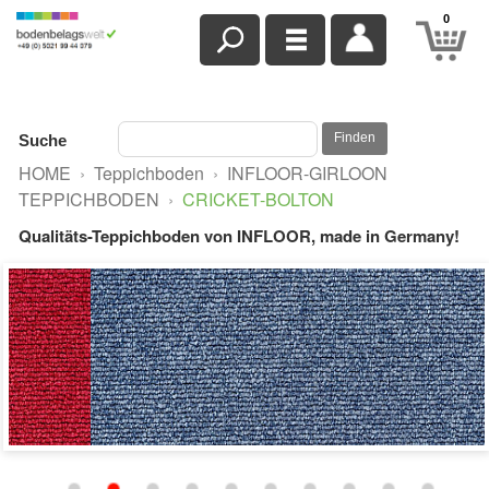
0
Finden
Suche
HOME
›
Teppichboden
›
INFLOOR-GIRLOON
TEPPICHBODEN
›
CRICKET-BOLTON
Qualitäts-Teppichboden von INFLOOR, made in Germany!
Cricket
340