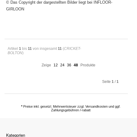
© Das Copyright der dargestellten Bilder liegt bei INFLOOR-
GIRLOON
Artikel
1
bis
11
von insgesamt
11
(
CRICKET-
BOLTON
)
Zeige
12
24
36
48
Produkte
Seite
1
/
1
*
Preise inkl. gesetzl. Mehrwertsteuer zzgl. Versandkosten und ggf.
Zahlungsgebühren /-rabatt
Kategorien