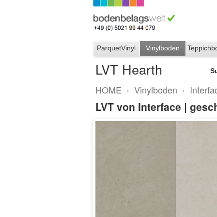
ParquetVinyl
Vinylboden
Teppichb
LVT Hearth
S
HOME
›
Vinylboden
›
Interfa
LVT von Interface | gesc
LVT Heart
A03504 Marble D