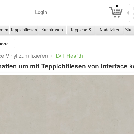
0
Login
oden
Teppichfliesen
Kunstrasen
Teppiche &
Nadelvlies
Stuf
Läufer
uche
ce Vinyl zum fixieren
›
LVT Hearth
haffen um mit Teppichfliesen von Interface 
h
ust