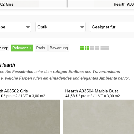
02 Gris
Hearth A03
ppe
Optik
Geeignet für
rung:
Relevanz
↓
Preis
Bewertung
Hearth
ren Sie
Fesselndes
unter dem
ruhigen Einfluss
des
Travertinsteins
.
e, weiche Farben
rufen ein
einladendes
und
elegantes Ambiente
hervor.
th A03502 Gris
Hearth A03504 Marble Dust
 € *
pro m2 / 1 VE = 3,00 m2
41,58 € *
pro m2 / 1 VE = 3,00 m2