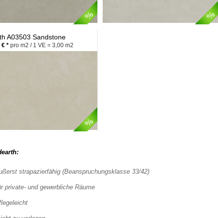
th A03503 Sandstone
 € *
pro m2 / 1 VE = 3,00 m2
earth:
ußerst strapazierfähig (Beanspruchungsklasse 33/42)
ür private- und gewerbliche Räume
flegeleicht