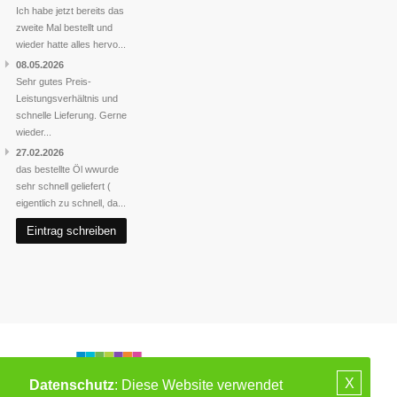
Ich habe jetzt bereits das
zweite Mal bestellt und
wieder hatte alles hervo...
08.05.2026
Sehr gutes Preis-
Leistungsverhältnis und
schnelle Lieferung. Gerne
wieder...
27.02.2026
das bestellte Öl wwurde
sehr schnell geliefert (
eigentlich zu schnell, da...
Eintrag schreiben
X
Datenschutz
: Diese Website verwendet