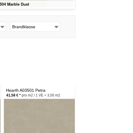
504 Marble Dust
He
Brandklasse
Hearth A03501 Petra
41,58 € *
pro m2 / 1 VE = 3,00 m2