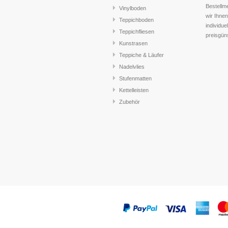
Bestellm
Vinylboden
wir Ihnen
Teppichboden
individue
Teppichfliesen
preisgün
Kunstrasen
Teppiche & Läufer
Nadelvlies
Stufenmatten
Kettelleisten
Zubehör