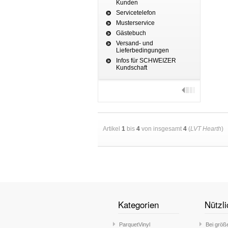
Kunden
Servicetelefon
Musterservice
Gästebuch
Versand- und
Lieferbedingungen
Infos für SCHWEIZER
Kundschaft
Artikel
1
bis
4
von insgesamt
4
(
LVT Hearth
)
Kategorien
Nützli
ParquetVinyl
Bei größ