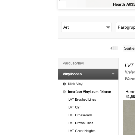
Hearth A035
Art
Farbgru
Sortie
ParquetVinyl
LVT 
Kreie
Vinylboden
Warm
Klick-Vinyl
Hear
Interface Vinyl zum fixieren
41,58
LVT Brushed Lines
LVT Cliff
LVT Crossroads
LVT Drawn Lines
LVT Great Heights