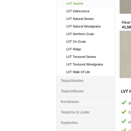
LVT Hearth
LVT Iridescence
LVT Natural Stones
Hear
LVT Natural Woodgrains
41,58
LVT Northern Grain
LVT On Grain
LVT Ridge
LVT Textured Stones
LVT Textured Woodgrains
LVT Walk Of Life
Teppichboden
Teppichfliesen
LVT H
Kunstrasen
ä
Teppiche & Läufer
f
p
Nadelvlies