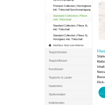
inkl. 
Premium Collection | Herringbone
inkl. Trittschall Synchronprägung
Standard Collection | Fliese
inkl. Trittschall
Standard Collection | Fliese XL
inkl. Trittschall
Standard Collection | Fliese XL
Hochglanz inkl. Trittschall
Interface Vinyl zum fixieren
Flie
Teppichboden
Stärk
Teppichfliesen
Maße
Inhal
Kunstrasen
Nutzu
Beson
Teppiche & Läufer
Klick
Nadelvlies
Stufenmatten
Kettelleisten