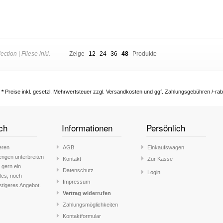
ction | Fliese inkl.
Zeige
12
24
36
48
Produkte
*
Preise inkl. gesetzl. Mehrwertsteuer zzgl. Versandkosten und ggf. Zahlungsgebühren /-rab
ch
Informationen
Persönlich
eren
AGB
Einkaufswagen
engen unterbreiten
Kontakt
Zur Kasse
 gern ein
Datenschutz
Login
lles, noch
Impressum
stigeres Angebot.
Vertrag widerrufen
Zahlungsmöglichkeiten
Kontaktformular