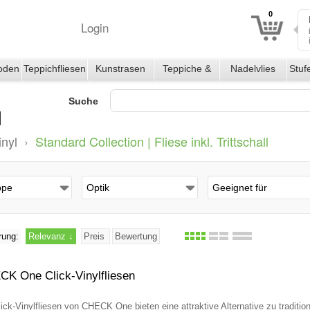
0
Login
oden
Teppichfliesen
Kunstrasen
Teppiche &
Nadelvlies
Stuf
Läufer
|
Suche
l
inyl
›
Standard Collection | Fliese inkl. Trittschall
ppe
Optik
Geeignet für
rung:
Relevanz
↓
Preis
Bewertung
K One Click-Vinylfliesen
lick-Vinylfliesen von CHECK One bieten eine attraktive Alternative zu traditi