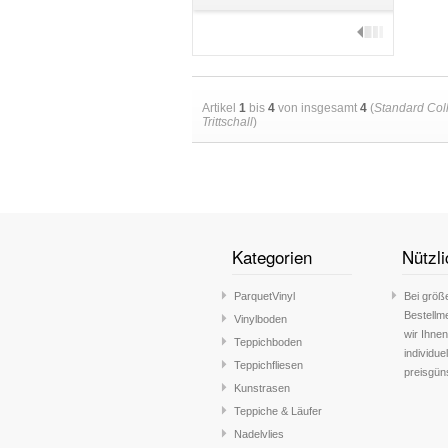
Artikel
1
bis
4
von insgesamt
4
(
Standard Colle
Trittschall
)
Kategorien
Nützli
ParquetVinyl
Bei größ
Bestellm
Vinylboden
wir Ihnen
Teppichboden
individue
Teppichfliesen
preisgün
Kunstrasen
Teppiche & Läufer
Nadelvlies