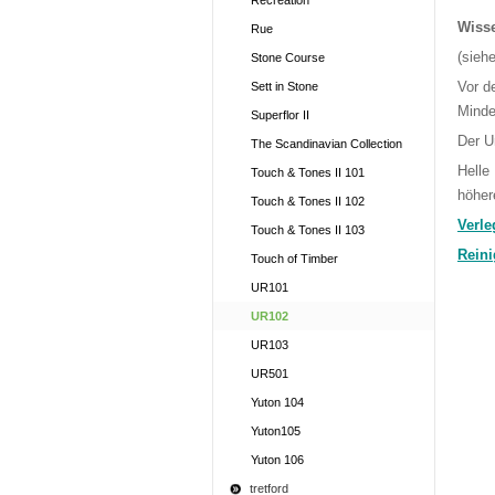
Recreation
Wiss
Rue
(sieh
Stone Course
Vor d
Sett in Stone
Minde
Superflor II
Der U
The Scandinavian Collection
Helle
Touch & Tones II 101
höher
Touch & Tones II 102
Verle
Touch & Tones II 103
Reini
Touch of Timber
UR101
UR102
UR103
UR501
Yuton 104
Yuton105
Yuton 106
tretford