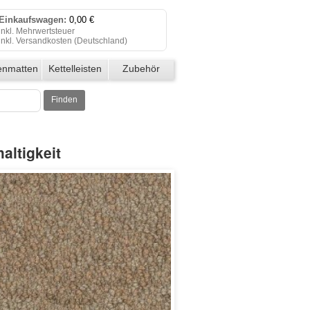
Einkaufswagen:
0,00 €
inkl. Mehrwertsteuer
inkl. Versandkosten (
Deutschland
)
Einkaufswagen anzeigen
enmatten
Kettelleisten
Zubehör
Zur Kasse
Finden
Klicken Sie auf "Kaufen", um Ihre
Bestellung abzuschließen.
altigkeit
Bestellung erfolgreich!
Auf Wiedersehen!