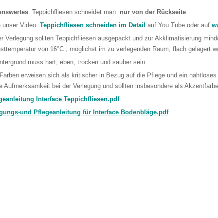
enswertes
: Teppichfliesen schneidet man
nur von der Rückseite
e unser Video
Teppichfliesen schneiden im Detail
auf You Tube oder auf
ww
er Verlegung sollten Teppichfliesen ausgepackt und zur Akklimatisierung mind
sttemperatur von 16°C , möglichst im zu verlegenden Raum, flach gelagert w
ntergrund muss hart, eben, trocken und sauber sein.
 Farben erweisen sich als kritischer in Bezug auf die Pflege und ein nahtloses
e Aufmerksamkeit bei der Verlegung und sollten insbesondere als Akzentfarbe
geanleitung Interface Teppichfliesen.pdf
gungs-und Pflegeanleitung für Interface Bodenbläge.pdf