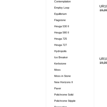
Contemplation
UR10
Employ Loop
19,20
Equilibrium
Flagstone
Heuga 530 II
Heuga 580 II
Heuga 725
Heuga 727
Hydropolis
Ice Breaker
UR10
19,20
Kerbstone
Moss
Moss in Stone
New Horizons II
Paver
Polichrome Solid
Polichrome Stipple