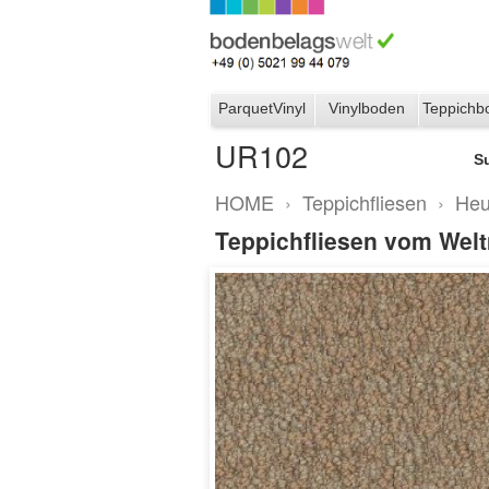
ParquetVinyl
Vinylboden
Teppichb
UR102
S
HOME
›
Teppichfliesen
›
Heu
Teppichfliesen vom Weltm
UR102
7146003 Straw