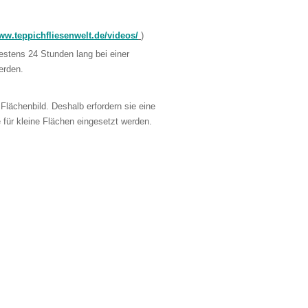
w.teppichfliesenwelt.de/videos/
)
estens 24 Stunden lang bei einer
erden.
 Flächenbild. Deshalb erfordern sie eine
 für kleine Flächen eingesetzt werden.