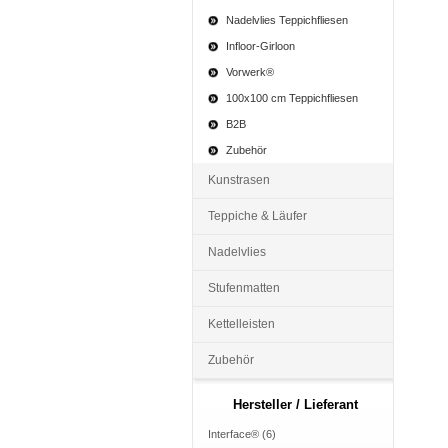
Nadelvlies Teppichfliesen
Infloor-Girloon
Vorwerk®
100x100 cm Teppichfliesen
B2B
Zubehör
Kunstrasen
Teppiche & Läufer
Nadelvlies
Stufenmatten
Kettelleisten
Zubehör
Hersteller / Lieferant
Interface® (6)