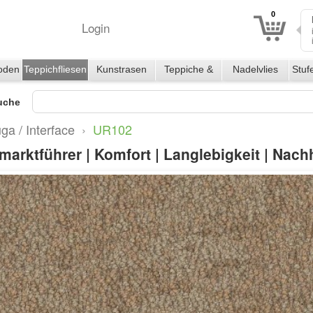
0
Login
oden
Teppichfliesen
Kunstrasen
Teppiche &
Nadelvlies
Stuf
Läufer
uche
ga / Interface
›
UR102
arktführer | Komfort | Langlebigkeit | Nachh