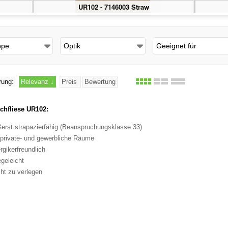
UR102 - 7146003 Straw
ppe
Optik
Geeignet für
rung:
Relevanz
↓
Preis
Bewertung
chfliese UR102:
erst strapazierfähig (Beanspruchungsklasse 33)
 private- und gewerbliche Räume
ergikerfreundlich
egeleicht
cht zu verlegen