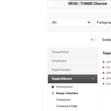
UR102 - 7146002 Charcoal
Art
Farbgru
Sortie
ParquetVinyl
Teppi
Vinylboden
äuß
für
Teppichboden
all
pfl
Teppichfliesen
lei
Sonderposten
Heuga / Interface
Composure
Composure Edge