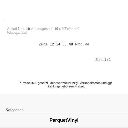
Artikel
1
bis
10
von insgesamt
10
(
LVT Natural
Woodgrains
)
Zeige
12
24
36
48
Produkte
Seite
1
/
1
*
Preise inkl. gesetzl. Mehrwertsteuer zzgl. Versandkosten und ggf.
Zahlungsgebühren /-rabatt
Kategorien
ParquetVinyl