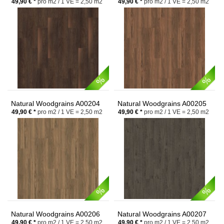
Black Walnut
Chestnut
49,90 € *
pro m2 / 1 VE = 2,50 m2
49,90 € *
pro m2 / 1 VE = 2,50 m2
Natural Woodgrains A00204
Natural Woodgrains A00205
Beech
Storm
49,90 € *
pro m2 / 1 VE = 2,50 m2
49,90 € *
pro m2 / 1 VE = 2,50 m2
Natural Woodgrains A00206
Natural Woodgrains A00207
Winter Grey
Washed Wheat
49,90 € *
pro m2 / 1 VE = 2,50 m2
49,90 € *
pro m2 / 1 VE = 2,50 m2