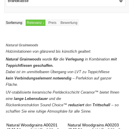
Brandklasse
Sortierung:
Relevanz
↓
Preis
Bewertung
Natural Grainwoods
Holzimitationen von glänzend bis künstlich gealtert.
Natural Grainwoods
wurde
für
die
Verlegung
in Kombination
mit
Teppichfliesen geschaffen.
Dabei ist im unmittelbaren Übergang von LVT zu Teppichfliese
kein
Verbindungselement notwendig
– Perfektion auf ganzer
Fläche.
UV-stabilisierte keramische Perldeckschicht Ceramor™ bietet Ihnen
eine
lange Lebensdauer
und die
Rückenkonstruktion Sound Choice™
reduziert
den
Trittschall
– so
schaffen Sie eine ruhige Atmosphäre für alle Sinne.
Natural Woodgrains A00201
Natural Woodgrains A00203