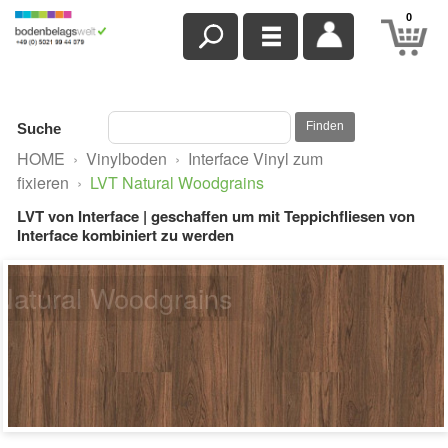
0
Finden
Suche
HOME
›
Vinylboden
›
Interface Vinyl zum
fixieren
›
LVT Natural Woodgrains
LVT von Interface | geschaffen um mit Teppichfliesen von
Interface kombiniert zu werden
Natural Woodgrains
A00203 Chestnut