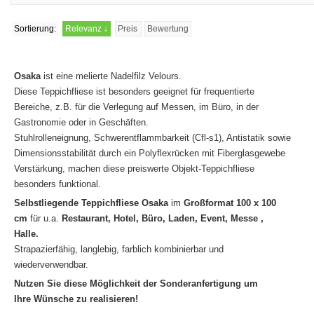
Sortierung:
Relevanz
↓
Preis
Bewertung
Osaka
ist eine melierte Nadelfilz Velours.
Diese Teppichfliese ist besonders geeignet für frequentierte
Bereiche, z.B. für die Verlegung auf Messen, im Büro, in der
Gastronomie oder in Geschäften.
Stuhlrolleneignung, Schwerentflammbarkeit (Cfl-s1), Antistatik sowie
Dimensionsstabilität durch ein Polyflexrücken mit Fiberglasgewebe
Verstärkung, machen diese preiswerte Objekt-Teppichfliese
besonders funktional.
Selbstliegende Teppichfliese
Osaka
im
Großformat 100 x 100
cm
für u.a.
Restaurant, Hotel, Büro, Laden, Event, Messe ,
Halle.
Strapazierfähig, langlebig, farblich kombinierbar und
wiederverwendbar.
Nutzen Sie diese Möglichkeit der Sonderanfertigung um
Ihre Wünsche zu realisieren!