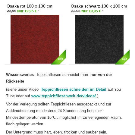
Osaka rot 100 x 100 cm
Osaka schwarz 100 x 100 cm
22,95
Nur 19,95 €
*
22,95
Nur 19,95 €
*
Wissenswertes
: Teppichfliesen schneidet man
nur von der
Rückseite
(siehe unser Video
Teppichfliesen schneiden im Detail
auf You
Tube oder auf
www.teppichfliesenwelt.de/videos/
)
Vor der Verlegung sollten Teppichfliesen ausgepackt und zur
Akklimatisierung mindestens 24 Stunden lang bei einer
Mindesttemperatur von 16°C , möglichst im zu verlegenden Raum,
flach gelagert werden.
Der Untergrund muss hart, eben, trocken und sauber sein.