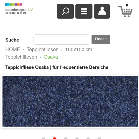
0
Finden
Suche
HOME
›
Teppichfliesen
›
100x100 cm
Teppichfliesen
›
Osaka
Teppichfliese Osaka | für frequentierte Bereiche
Osaka
blau