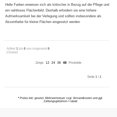
Helle Farben erweisen sich als kritischer in Bezug auf die Pflege und
ein nahtloses Flächenbild. Deshalb erfordern sie eine höhere
Aufmerksamkeit bei der Verlegung und sollten insbesondere als
Akzentfarbe für kleine Flächen eingesetzt werden
Artikel
1
bis
6
von insgesamt
6
(
Osaka
)
Zeige
12
24
36
48
Produkte
Seite
1
/
1
*
Preise inkl. gesetzl. Mehrwertsteuer zzgl. Versandkosten und ggf.
Zahlungsgebühren /-rabatt