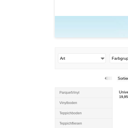
Art
Farbgru
Sortie
Univ
ParquetVinyl
19,9
Vinylboden
Teppichboden
Teppichfliesen