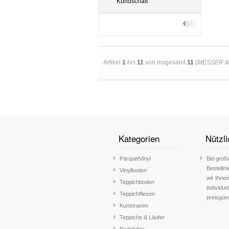
Kundschaft
Artikel
1
bis
11
von insgesamt
11
(
MESSER &
Kategorien
Nützli
ParquetVinyl
Bei größ
Bestellm
Vinylboden
wir Ihnen
Teppichboden
individue
Teppichfliesen
preisgün
Kunstrasen
Teppiche & Läufer