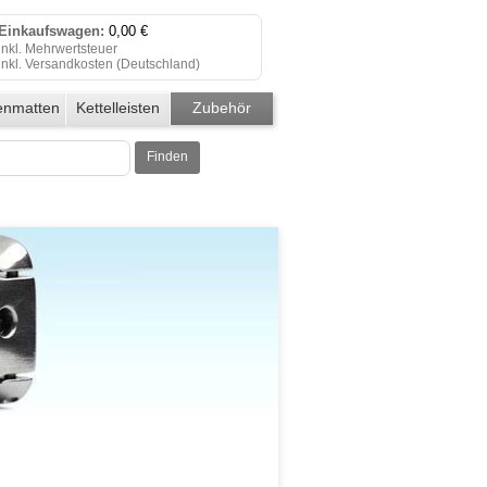
Einkaufswagen:
0,00 €
inkl. Mehrwertsteuer
inkl. Versandkosten (
Deutschland
)
Einkaufswagen anzeigen
enmatten
Kettelleisten
Zubehör
Zur Kasse
Finden
Klicken Sie auf "Kaufen", um Ihre
Bestellung abzuschließen.
Bestellung erfolgreich!
Auf Wiedersehen!