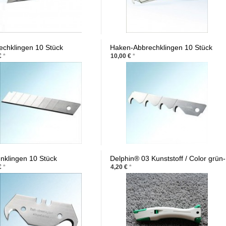
echklingen 10 Stück
Haken-Abbrechklingen 10 Stück
€
*
10,00 €
*
nklingen 10 Stück
Delphin® 03 Kunststoff / Color grün-
weiss
€
*
4,20 €
*