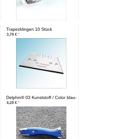
Trapezklingen 10 Stück
3,70 €
*
Delphin® 03 Kunststoff / Color blau-
weiss
4,20 €
*