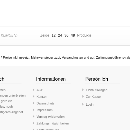
 KLINGEN
)
Zeige
12
24
36
48
Produkte
*
Preise inkl. gesetzl. Mehrwertsteuer zzgl. Versandkosten und ggf. Zahlungsgebühren /-rab
ch
Informationen
Persönlich
eren
AGB
Einkaufswagen
engen unterbreiten
Kontakt
Zur Kasse
 gern ein
Datenschutz
Login
lles, noch
Impressum
stigeres Angebot.
Vertrag widerrufen
Zahlungsmöglichkeiten