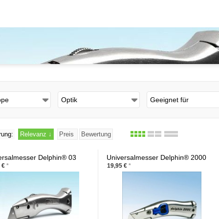
Schließen
ppe
Optik
Geeignet für
rung:
Relevanz
↓
Preis
Bewertung
ersalmesser Delphin® 03
Universalmesser Delphin® 2000
5 €
*
19,95 €
*