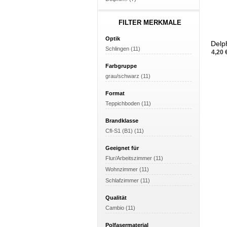
FILTER MERKMALE
Optik
Delph
Schlingen (11)
schw
4,20 
Farbgruppe
grau/schwarz (11)
Format
Teppichboden (11)
Brandklasse
Cfl-S1 (B1) (11)
Geeignet für
Flur/Arbeitszimmer (11)
Wohnzimmer (11)
Schlafzimmer (11)
Qualität
Cambio (11)
Polfasermaterial