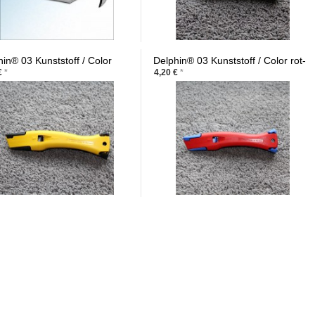
in® 03 Kunststoff / Color
Delphin® 03 Kunststoff / Color rot-
arz-gelb
blau
€
*
4,20 €
*