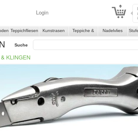
0
Login
oden
Teppichfliesen
Kunstrasen
Teppiche &
Nadelvlies
Stuf
Läufer
EN
Suche
& KLINGEN