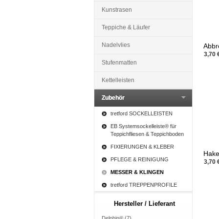
Kunstrasen
Teppiche & Läufer
Nadelvlies
Abbr
3,70 
Stufenmatten
Kettelleisten
Zubehör
tretford SOCKELLEISTEN
EB Systemsockelleiste® für
Teppichfliesen & Teppichboden
FIXIERUNGEN & KLEBER
Hake
PFLEGE & REINIGUNG
3,70 
MESSER & KLINGEN
tretford TREPPENPROFILE
Hersteller / Lieferant
Delphin® (7)