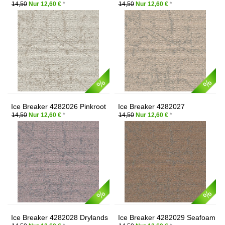
14,50
Nur 12,60 €
*
14,50
Nur 12,60 €
*
Ice Breaker 4282026 Pinkroot
Ice Breaker 4282027
Sandstone
14,50
Nur 12,60 €
*
14,50
Nur 12,60 €
*
Ice Breaker 4282028 Drylands
Ice Breaker 4282029 Seafoam