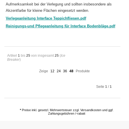
Aufmerksamkeit bei der Verlegung und sollten insbesondere als
Akzentfarbe für kleine Flächen eingesetzt werden.
Verlegeanleitung Interface Teppichfliesen.pdf
Reinigungs-und Pflegeanleitung für Interface Bodenbläge.pdf
Artikel
1
bis
25
von insgesamt
25
(
Ice
Breaker
)
Zeige
12
24
36
48
Produkte
Seite
1
/
1
*
Preise inkl. gesetzl. Mehrwertsteuer zzgl. Versandkosten und ggf.
Zahlungsgebühren /-rabatt