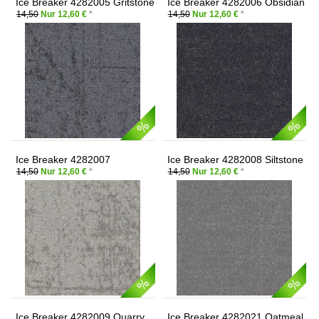
Ice Breaker 4282005 Gritstone
Ice Breaker 4282006 Obsidian
14,50
Nur 12,60 €
*
14,50
Nur 12,60 €
*
Ice Breaker 4282007
Ice Breaker 4282008 Siltstone
Claystone
14,50
Nur 12,60 €
*
14,50
Nur 12,60 €
*
Ice Breaker 4282009 Quarry
Ice Breaker 4282021 Oatmeal