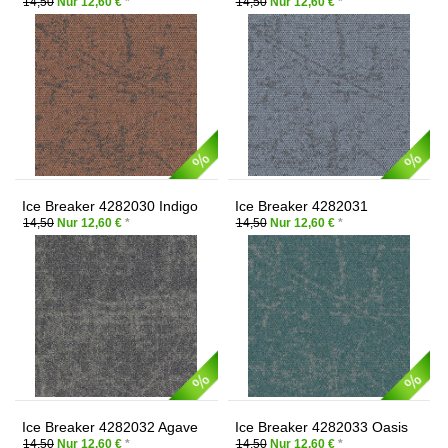
14,50
Nur 12,60 €
*
14,50
Nur 12,60 €
*
Ice Breaker 4282030 Indigo
Ice Breaker 4282031
Malachite
14,50
Nur 12,60 €
*
14,50
Nur 12,60 €
*
Ice Breaker 4282032 Agave
Ice Breaker 4282033 Oasis
14,50
Nur 12,60 €
*
14,50
Nur 12,60 €
*