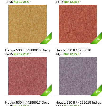
Golden Yellow
Terracotta
14,95
Nur 12,25 €
*
14,95
Nur 12,25 €
*
Heuga 530 II / 4288015 Dusty
Heuga 530 II / 4288016
Rose
Frosted Lilac
14,95
Nur 12,25 €
*
14,95
Nur 12,25 €
*
Heuga 530 II / 4288017 Dove
Heuga 530 II / 4288018 Indigo
Blue