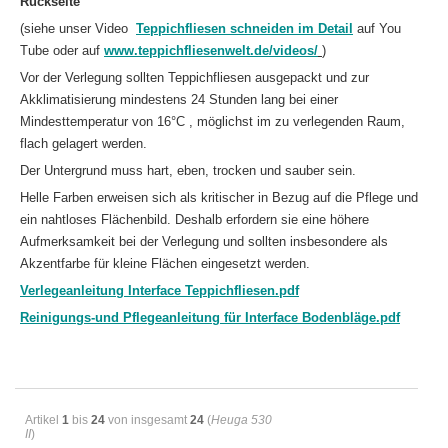
Rückseite
(siehe unser Video
Teppichfliesen schneiden im Detail
auf You
Tube oder auf
www.teppichfliesenwelt.de/videos/
)
Vor der Verlegung sollten Teppichfliesen ausgepackt und zur
Akklimatisierung mindestens 24 Stunden lang bei einer
Mindesttemperatur von 16°C , möglichst im zu verlegenden Raum,
flach gelagert werden.
Der Untergrund muss hart, eben, trocken und sauber sein.
Helle Farben erweisen sich als kritischer in Bezug auf die Pflege und
ein nahtloses Flächenbild. Deshalb erfordern sie eine höhere
Aufmerksamkeit bei der Verlegung und sollten insbesondere als
Akzentfarbe für kleine Flächen eingesetzt werden.
Verlegeanleitung Interface Teppichfliesen.pdf
Reinigungs-und Pflegeanleitung für Interface Bodenbläge.pdf
Artikel
1
bis
24
von insgesamt
24
(
Heuga 530
II
)