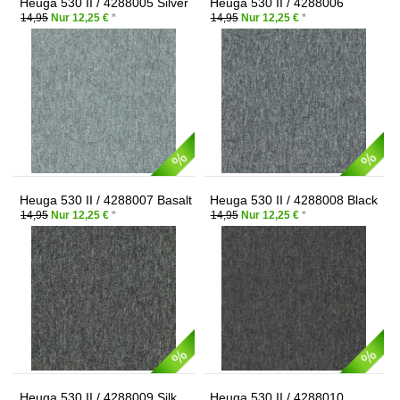
Heuga 530 II / 4288005 Silver
Heuga 530 II / 4288006
Dolphin
14,95
Nur 12,25 €
*
14,95
Nur 12,25 €
*
Heuga 530 II / 4288007 Basalt
Heuga 530 II / 4288008 Black
14,95
Nur 12,25 €
*
14,95
Nur 12,25 €
*
Heuga 530 II / 4288009 Silk
Heuga 530 II / 4288010