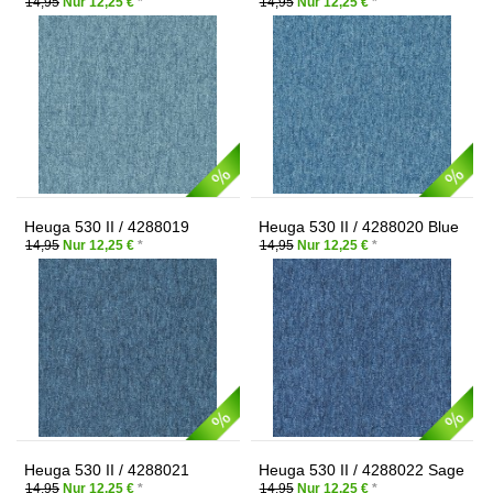
14,95
Nur 12,25 €
*
14,95
Nur 12,25 €
*
Heuga 530 II / 4288019
Heuga 530 II / 4288020 Blue
Blueberry
Moon
14,95
Nur 12,25 €
*
14,95
Nur 12,25 €
*
Heuga 530 II / 4288021
Heuga 530 II / 4288022 Sage
Ginger
14,95
Nur 12,25 €
*
14,95
Nur 12,25 €
*