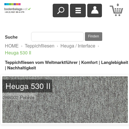
0
Finden
Suche
HOME
›
Teppichfliesen
›
Heuga / Interface
›
Heuga 530 II
Teppichfliesen vom Weltmarktführer | Komfort | Langlebigkeit
| Nachhaltigkeit
Heuga 530 II
4288002 Pebble