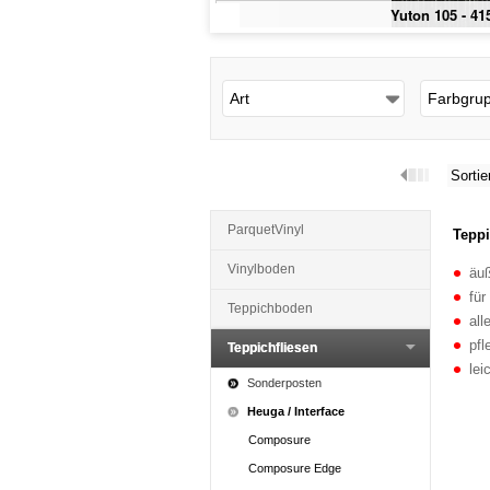
Yuton 105 - 41
Art
Farbgru
Sortie
ParquetVinyl
Teppi
Vinylboden
äuß
für
Teppichboden
all
pfl
Teppichfliesen
lei
Sonderposten
Heuga / Interface
Composure
Composure Edge