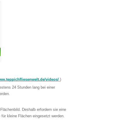
w.teppichfliesenwelt.de/videos/
)
estens 24 Stunden lang bei einer
erden.
 Flächenbild. Deshalb erfordern sie eine
 für kleine Flächen eingesetzt werden.