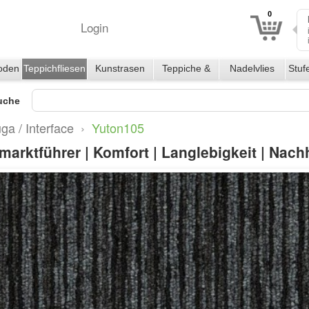
0
Login
oden
Teppichfliesen
Kunstrasen
Teppiche &
Nadelvlies
Stuf
Läufer
uche
ga / Interface
›
Yuton105
arktführer | Komfort | Langlebigkeit | Nachh