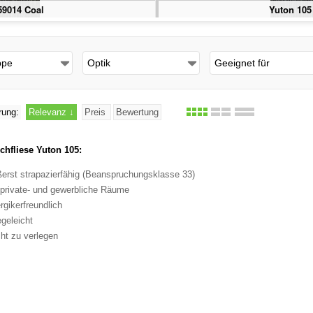
59014 Coal
Yuton 105 
ppe
Optik
Geeignet für
rung:
Relevanz
↓
Preis
Bewertung
chfliese Yuton 105:
erst strapazierfähig (Beanspruchungsklasse 33)
 private- und gewerbliche Räume
ergikerfreundlich
egeleicht
cht zu verlegen