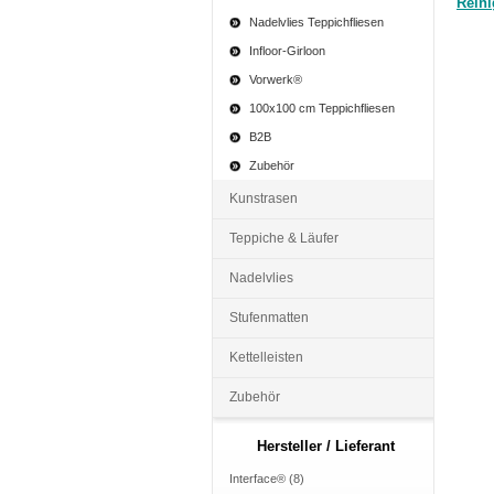
Reini
Nadelvlies Teppichfliesen
Infloor-Girloon
Vorwerk®
100x100 cm Teppichfliesen
B2B
Zubehör
Kunstrasen
Teppiche & Läufer
Nadelvlies
Stufenmatten
Kettelleisten
Zubehör
Hersteller / Lieferant
Interface® (8)