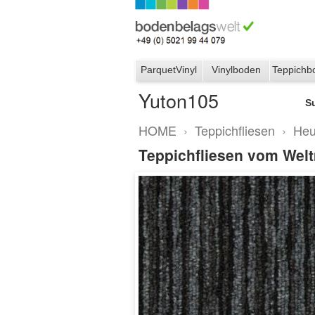
ParquetVinyl
Vinylboden
Teppichb
Yuton105
S
HOME
›
Teppichfliesen
›
Heu
Teppichfliesen vom Weltm
Yuton105
4159015 Lead