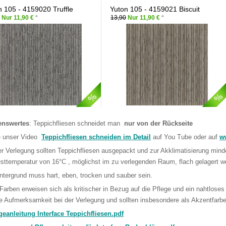
n 105 - 4159020 Truffle
Yuton 105 - 4159021 Biscuit
Nur 11,90 €
*
13,90
Nur 11,90 €
*
enswertes
: Teppichfliesen schneidet man
nur von der Rückseite
e unser Video
Teppichfliesen schneiden im Detail
auf You Tube oder auf
ww
er Verlegung sollten Teppichfliesen ausgepackt und zur Akklimatisierung mind
sttemperatur von 16°C , möglichst im zu verlegenden Raum, flach gelagert w
ntergrund muss hart, eben, trocken und sauber sein.
 Farben erweisen sich als kritischer in Bezug auf die Pflege und ein nahtloses
e Aufmerksamkeit bei der Verlegung und sollten insbesondere als Akzentfarbe
geanleitung Interface Teppichfliesen.pdf