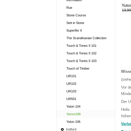
Recreation
Yuto
Rue
13,90
Stone Course
Sett in Stone
Superflor II
The Scandinavian Collection
Touch & Tones II 101
Touch & Tones II 102
Touch & Tones II 103
Touch of Timber
Wiss
UR101
(sieh
UR102
Vor d
UR103
Minde
UR501
Der U
Yuton 104
Helle
Yuton105
höher
Yuton 106
Verle
tretford