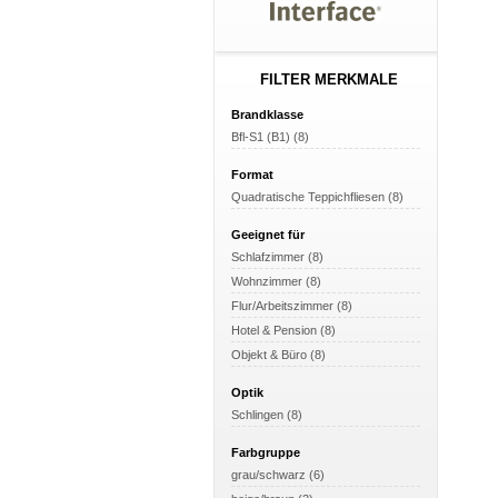
FILTER MERKMALE
Brandklasse
Bfl-S1 (B1) (8)
Format
Quadratische Teppichfliesen (8)
Geeignet für
Schlafzimmer (8)
Wohnzimmer (8)
Flur/Arbeitszimmer (8)
Hotel & Pension (8)
Objekt & Büro (8)
Optik
Schlingen (8)
Farbgruppe
grau/schwarz (6)