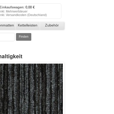
Einkaufswagen:
0,00 €
inkl. Mehrwertsteuer
inkl. Versandkosten (
Deutschland
)
Einkaufswagen anzeigen
enmatten
Kettelleisten
Zubehör
Zur Kasse
Finden
Klicken Sie auf "Kaufen", um Ihre
Bestellung abzuschließen.
altigkeit
Bestellung erfolgreich!
Auf Wiedersehen!