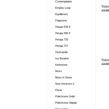
Contemplation
Yuto
Employ Loop
13,90
Equilibrium
Flagstone
Heuga 530 II
Heuga 580 II
Heuga 725
Heuga 727
Hydropolis
Ice Breaker
Yuto
13,90
Kerbstone
Moss
Moss in Stone
New Horizons II
Paver
Polichrome Solid
Polichrome Stipple