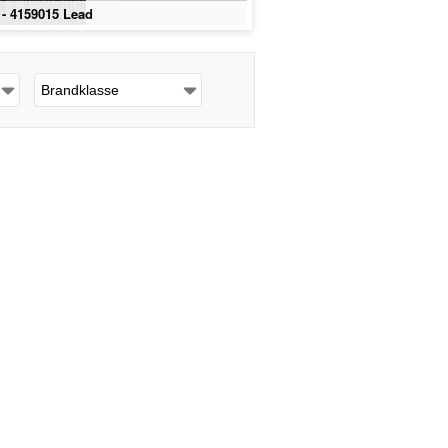
- 4159015 Lead
Yuton 
Brandklasse