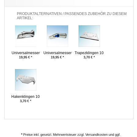
PRODUKTALTERNATIVEN / PASSENDES ZUBEHÖR ZU DIESEM
ARTIKEL:
Universalmesser
Universalmesser
Trapezklingen 10
Delphin® 03
Delphin® 2000
Stück
19,95
€
*
19,95
€
*
3,70
€
*
Hakenklingen 10
Stück
3,70
€
*
*
Preise inkl. gesetzl. Mehrwertsteuer zzgl. Versandkosten und ggf.