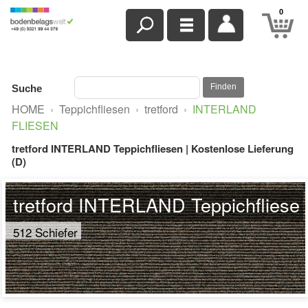
0
Finden
Suche
HOME
›
Teppichfliesen
›
tretford
›
INTERLAND
FLIESEN
tretford INTERLAND Teppichfliesen | Kostenlose Lieferung
(D)
tretford INTERLAND Teppichfliese
512 Schiefer