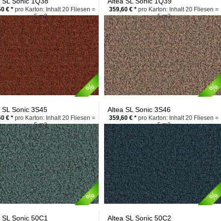
a SL Sonic 1Q38
Altea SL Sonic 1Q39
0 € *
pro Karton: Inhalt 20 Fliesen =
359,60 € *
pro Karton: Inhalt 20 Fliesen =
5 m2
5 m2
a SL Sonic 3S45
Altea SL Sonic 3S46
0 € *
pro Karton: Inhalt 20 Fliesen =
359,60 € *
pro Karton: Inhalt 20 Fliesen =
5 m2
5 m2
a SL Sonic 50C1
Altea SL Sonic 50C2