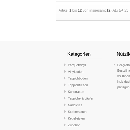
Artikel
1
bis
12
von insgesamt
12
(
ALTEA SL 
Kategorien
Nützli
ParquetVinyl
Bei größ
Bestellm
Vinylboden
wir Ihnen
Teppichboden
individue
Teppichfliesen
preisgün
Kunstrasen
Teppiche & Läufer
Nadelvlies
Stufenmatten
Kettelleisten
Zubehör