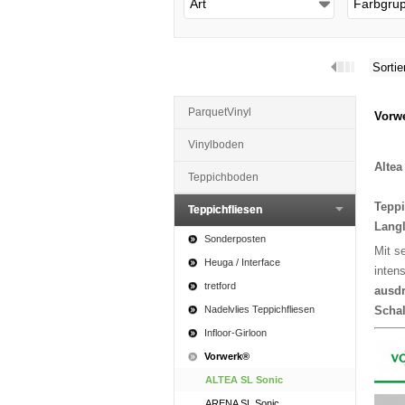
Art
Farbgru
Sortie
ParquetVinyl
Vorwe
Vinylboden
Altea
Teppichboden
Teppi
Teppichfliesen
Langl
Sonderposten
Mit s
Heuga / Interface
inten
tretford
ausdr
Nadelvlies Teppichfliesen
Schal
Infloor-Girloon
Vorwerk®
ALTEA SL Sonic
ARENA SL Sonic