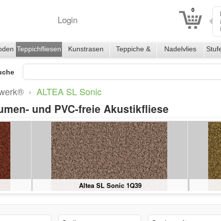
0
Login
oden
Teppichfliesen
Kunstrasen
Teppiche &
Nadelvlies
Stuf
Läufer
uche
werk®
›
ALTEA SL Sonic
umen- und PVC-freie Akustikfliese
Altea SL Sonic 3S45
Altea SL