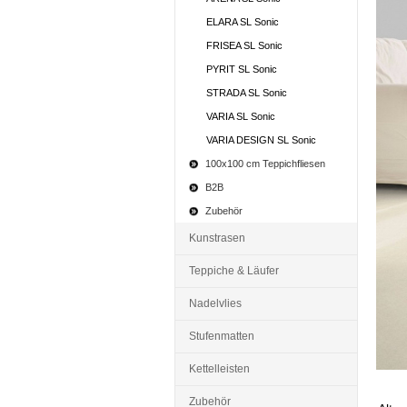
ELARA SL Sonic
FRISEA SL Sonic
PYRIT SL Sonic
STRADA SL Sonic
VARIA SL Sonic
VARIA DESIGN SL Sonic
100x100 cm Teppichfliesen
B2B
Zubehör
Kunstrasen
Teppiche & Läufer
Nadelvlies
Stufenmatten
Kettelleisten
Zubehör