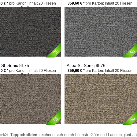
0 € *
pro Karton: Inhalt 20 Fliesen =
359,60 € *
pro Karton: Inhalt 20 Fliesen =
5 m2
5 m2
a SL Sonic 8L75
Altea SL Sonic 8L76
0 € *
pro Karton: Inhalt 20 Fliesen =
359,60 € *
pro Karton: Inhalt 20 Fliesen =
5 m2
5 m2
erk® Teppichböden
zeichnen sich durch höchste Güte und Langlebigkeit au