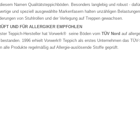
 diesem Namen Qualitätsteppichböden. Besonders langlebig und robust - daf
ertige und speziell ausgewählte Markenfasern halten unzähligen Belastungen
derungen von Stuhlrollen und der Verlegung auf Treppen gewachsen.
ÜFT UND FÜR ALLERGIKER EMPFOHLEN
rster Teppich-Hersteller hat Vorwerk® seine Böden vom
TÜV Nord
auf allerg
 bestanden. 1996 erhielt Vorwerk® Teppich als erstes Unternehmen das TÜV-S
n alle Produkte regelmäßig auf Allergie-auslösende Stoffe geprüft.