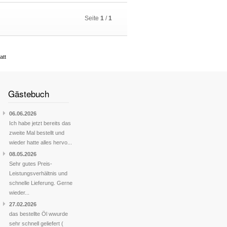
Seite
1
/
1
att
Gästebuch
06.06.2026
Ich habe jetzt bereits das
zweite Mal bestellt und
wieder hatte alles hervo...
08.05.2026
Sehr gutes Preis-
Leistungsverhältnis und
schnelle Lieferung. Gerne
wieder...
27.02.2026
das bestellte Öl wwurde
sehr schnell geliefert (