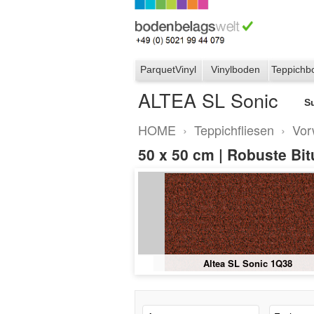
ParquetVinyl
Vinylboden
Teppichb
ALTEA SL Sonic
S
HOME
›
Teppichfliesen
›
Vor
50 x 50 cm | Robuste Bit
39
Altea SL Sonic 2G15