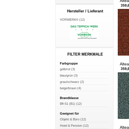
Alte
359,6
Hersteller / Lieferant
VORWERK® (12)
FILTER MERKMALE
Alte
Farbgruppe
359,6
gelb/rot (3)
blau/grün (3)
grau/schwarz (2)
beige/braun (4)
Brandklasse
Bfl-S1 (B1) (12)
Geeignet für
Objekt & Büro (12)
Hotel & Pension (12)
Alte