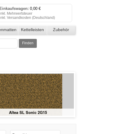
Einkaufswagen:
0,00 €
inkl. Mehrwertsteuer
inkl. Versandkosten (
Deutschland
)
Einkaufswagen anzeigen
enmatten
Kettelleisten
Zubehör
Zur Kasse
Finden
Klicken Sie auf "Kaufen", um Ihre
Bestellung abzuschließen.
Bestellung erfolgreich!
Auf Wiedersehen!
 Sonic 3S46
Altea SL Sonic 4J19