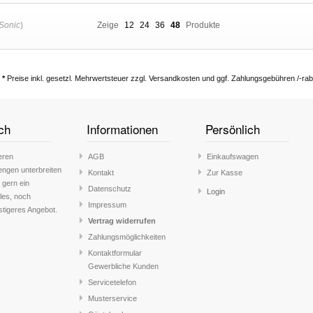
Sonic
)
Zeige
12
24
36
48
Produkte
*
Preise inkl. gesetzl. Mehrwertsteuer zzgl. Versandkosten und ggf. Zahlungsgebühren /-rab
ch
Informationen
Persönlich
eren
AGB
Einkaufswagen
engen unterbreiten
Kontakt
Zur Kasse
 gern ein
Datenschutz
Login
lles, noch
Impressum
stigeres Angebot.
Vertrag widerrufen
Zahlungsmöglichkeiten
Kontaktformular
Gewerbliche Kunden
Servicetelefon
Musterservice