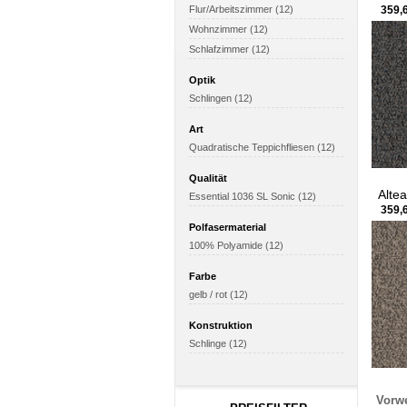
359,6
Flur/Arbeitszimmer (12)
Wohnzimmer (12)
Schlafzimmer (12)
Optik
Schlingen (12)
Art
Quadratische Teppichfliesen (12)
Qualität
Alte
Essential 1036 SL Sonic (12)
359,6
Polfasermaterial
100% Polyamide (12)
Farbe
gelb / rot (12)
Konstruktion
Schlinge (12)
Vorw