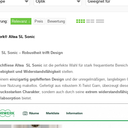
ppe
Optik
Geeignet für
Schließen
rung:
Relevanz
↓
Preis
Bewertung
rk® Altea SL Sonic
 SL Sonic – Robustheit trifft Design
chfliese Altea SL Sonic
ist die perfekte Wahl für stark frequentierte Bereic
ebigkeit und Widerstandsfähigkeit
stellen.
einem
einzigartig gepfefferten Design
und der unregelmäßigen, langlebigen 
siver Nutzung makellos. Gefertigt aus robustem X-Twist Garn, überzeugt dies
ucksstarken Charakter
, sondern auch durch seine
extrem widerstandsfähi
labsorption
bietet.