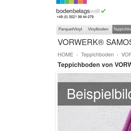
ParquetVinyl
Vinylboden
Teppichb
VORWERK® SAMO
HOME
›
Teppichboden
›
VO
Teppichboden von VOR
Beispielbi