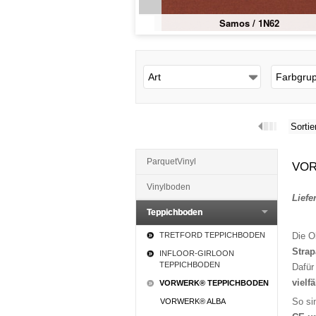
Samos / 1N62
Art
Farbgru
Sortie
ParquetVinyl
VO
Vinylboden
Liefe
Teppichboden
TRETFORD TEPPICHBODEN
Die O
Strap
INFLOOR-GIRLOON
TEPPICHBODEN
Dafü
vielf
VORWERK® TEPPICHBODEN
So s
VORWERK® ALBA