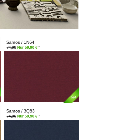
Samos / 1N64
74,90
Nur 59,90 €
*
Samos / 3Q83
74,90
Nur 59,90 €
*