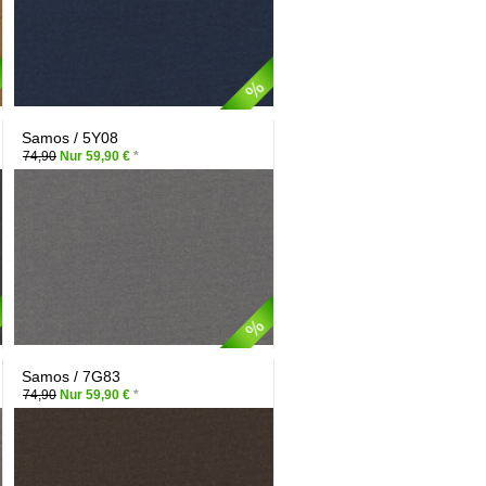
Samos / 5Y08
74,90
Nur 59,90 €
*
Samos / 7G83
74,90
Nur 59,90 €
*