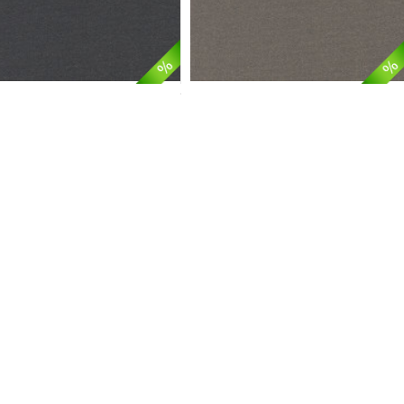
s / 8K17
Samos / 8K25
Nur 59,90 €
*
74,90
Nur 59,90 €
*
erk® Teppichböden
zeichnen sich durch höchste Güte und Langlebigkeit au
 diesem Namen Qualitätsteppichböden. Besonders langlebig und robust - daf
ertige und speziell ausgewählte Markenfasern halten unzähligen Belastungen
derungen von Stuhlrollen und der Verlegung auf Treppen gewachsen.
ÜFT UND FÜR ALLERGIKER EMPFOHLEN