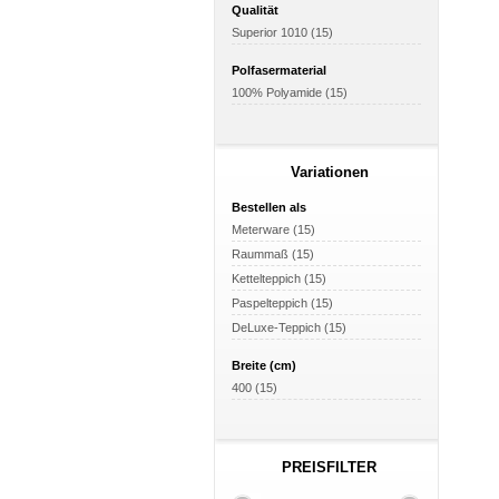
Qualität
Als e
Superior 1010 (15)
Tests
dem w
Polfasermaterial
100% Polyamide (15)
Variationen
Bestellen als
Meterware (15)
Raummaß (15)
Kettelteppich (15)
Paspelteppich (15)
DeLuxe-Teppich (15)
Breite (cm)
400 (15)
PREISFILTER