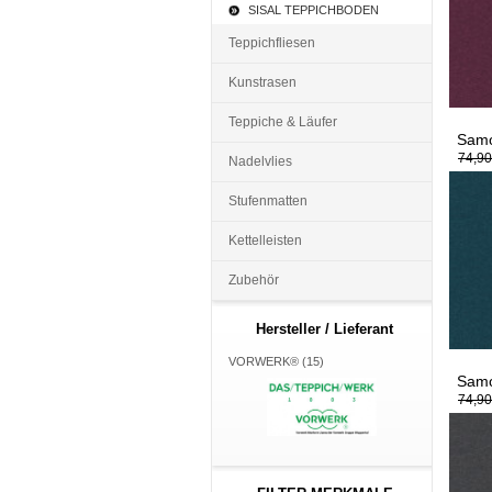
SISAL TEPPICHBODEN
Teppichfliesen
Kunstrasen
Teppiche & Läufer
Samo
74,90
Nadelvlies
Stufenmatten
Kettelleisten
Zubehör
Hersteller / Lieferant
VORWERK® (15)
Samo
74,90