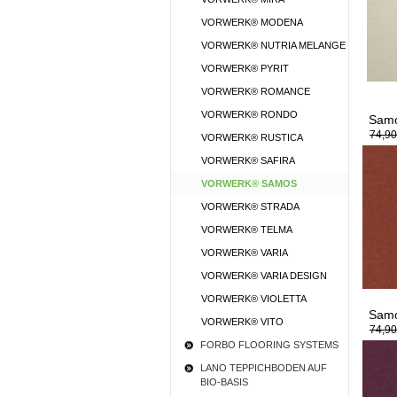
VORWERK® MODENA
VORWERK® NUTRIA MELANGE
VORWERK® PYRIT
VORWERK® ROMANCE
VORWERK® RONDO
Samo
74,90
VORWERK® RUSTICA
VORWERK® SAFIRA
VORWERK® SAMOS
VORWERK® STRADA
VORWERK® TELMA
VORWERK® VARIA
VORWERK® VARIA DESIGN
VORWERK® VIOLETTA
Samo
VORWERK® VITO
74,90
FORBO FLOORING SYSTEMS
LANO TEPPICHBODEN AUF
BIO-BASIS