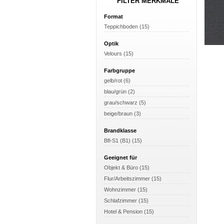
FILTER MERKMALE
Format
Teppichboden (15)
Optik
Velours (15)
Samo
74,90
Farbgruppe
gelb/rot (6)
blau/grün (2)
grau/schwarz (5)
beige/braun (3)
Brandklasse
Bfl-S1 (B1) (15)
Geeignet für
Objekt & Büro (15)
Vorw
Flur/Arbeitszimmer (15)
unter
Wohnzimmer (15)
hochw
Schlafzimmer (15)
Anfor
Hotel & Pension (15)
GEPR