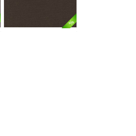
Samos / 9G34
74,90
Nur 59,90 €
*
s. Seit 1883 fertigt Vorwerk® Teppiche
ür stehen Vorwerk Teppiche. Ausnahmslos
 stand und sind somit auch den