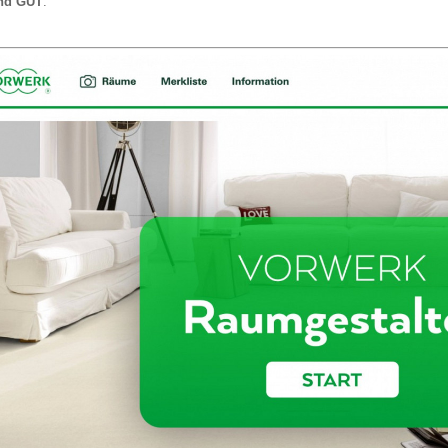
nd GUT
.