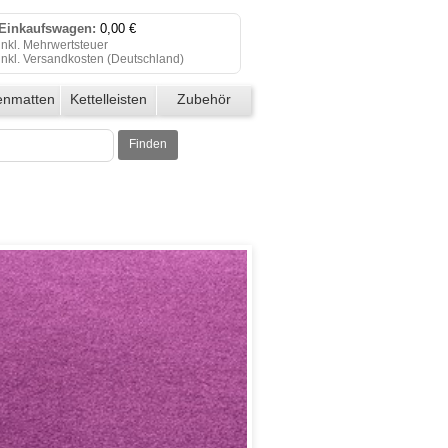
Einkaufswagen:
0,00 €
inkl. Mehrwertsteuer
inkl. Versandkosten (
Deutschland
)
Einkaufswagen anzeigen
enmatten
Kettelleisten
Zubehör
Zur Kasse
Finden
Klicken Sie auf "Kaufen", um Ihre
Bestellung abzuschließen.
Bestellung erfolgreich!
Auf Wiedersehen!