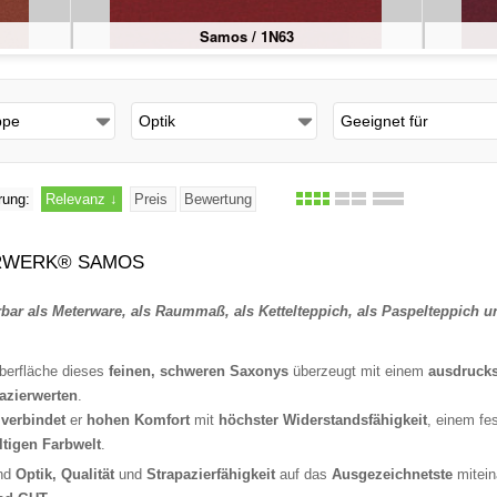
Samos / 1N63
Samos / 1N64
ppe
Optik
Geeignet für
rung:
Relevanz
↓
Preis
Bewertung
RWERK® SAMOS
rbar als Meterware, als Raummaß, als Kettelteppich, als Paspelteppich u
berfläche dieses
feinen, schweren Saxonys
überzeugt mit einem
ausdrucks
azierwerten
.
r
verbindet
er
hohen Komfort
mit
höchster Widerstandsfähigkeit
, einem fe
ältigen Farbwelt
.
ind
Optik, Qualität
und
Strapazierfähigkeit
auf das
Ausgezeichnetste
mitein