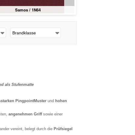
Samos / 1N65
Brandklasse
nd als Stufenmatte
starken Pingpoint­Muster
und
hohen
sten,
angenehmen Griff
sowie einer
ander vereint, belegt durch die
Prüfsiegel