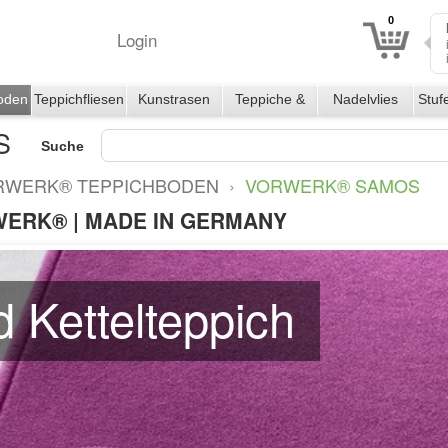
0
Login
oden
Teppichfliesen
Kunstrasen
Teppiche &
Nadelvlies
Stuf
Läufer
S
Suche
RWERK® TEPPICHBODEN
›
VORWERK® SAMOS
WERK® | MADE IN GERMANY
ld Paspelteppich