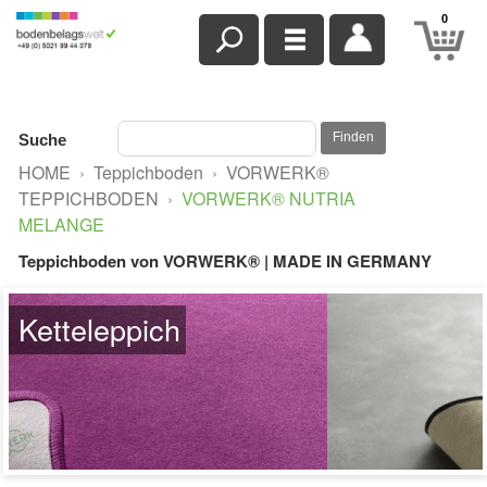
0
Finden
Suche
HOME
›
Teppichboden
›
VORWERK®
TEPPICHBODEN
›
VORWERK® NUTRIA
MELANGE
Teppichboden von VORWERK® | MADE IN GERMANY
Beispielbild Paspelteppich