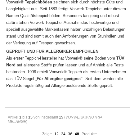
Vorwerk®
Teppichböden
zeichnen sich durch höchste Güte und
Langlebigkeit aus. Seit 1883 fertigt Vorwerk Teppiche unter diesem
Namen Qualitätsteppichböden. Besonders langlebig und robust -
dafür stehen Vorwerk Teppiche. Ausnahmslos hochwertige und
speziell ausgewählte Markenfasern halten unzähligen Belastungen
stand und sind somit auch den Anforderungen von Stuhlrollen und
der Verlegung auf Treppen gewachsen.
GEPRÜFT UND FÜR ALLERGIKER EMPFOHLEN
Als erster Teppich-Hersteller hat Vorwerk® seine Böden vom
TÜV
Nord
auf allergene Stoffe prüfen lassen und auf Anhieb alle Tests
bestanden. 1996 erhielt Vorwerk® Teppich als erstes Unternehmen
das TÜV-Siegel „
Für Allergiker geeignet“
. Seit dem werden alle
Produkte regelmäßig auf Allergie-auslösende Stoffe geprüft.
Artikel
1
bis
15
von insgesamt
15
(
VORWERK® NUTRIA
MELANGE
)
Zeige
12
24
36
48
Produkte