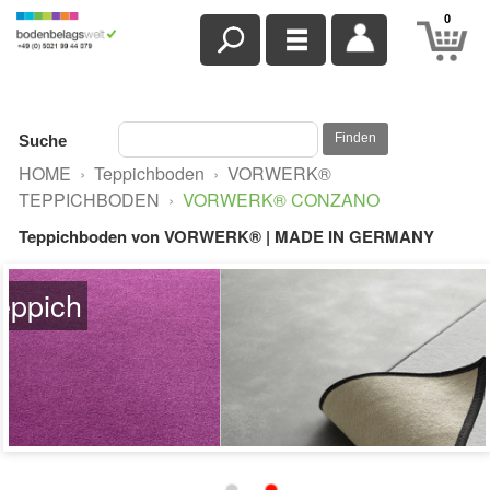
0
Finden
Suche
HOME
›
Teppichboden
›
VORWERK®
TEPPICHBODEN
›
VORWERK® CONZANO
Teppichboden von VORWERK® | MADE IN GERMANY
Beispielbild Paspelteppich