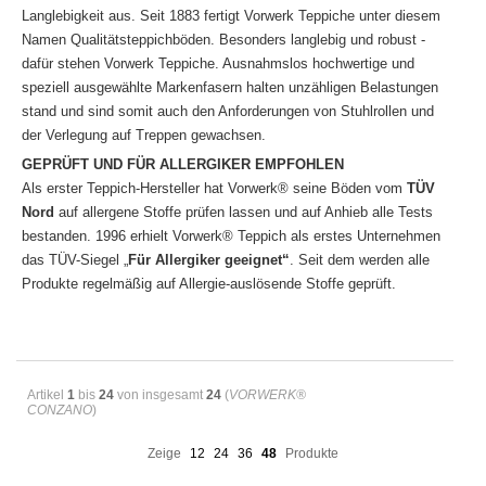
Langlebigkeit aus. Seit 1883 fertigt Vorwerk Teppiche unter diesem
Namen Qualitätsteppichböden. Besonders langlebig und robust -
dafür stehen Vorwerk Teppiche. Ausnahmslos hochwertige und
speziell ausgewählte Markenfasern halten unzähligen Belastungen
stand und sind somit auch den Anforderungen von Stuhlrollen und
der Verlegung auf Treppen gewachsen.
GEPRÜFT UND FÜR ALLERGIKER EMPFOHLEN
Als erster Teppich-Hersteller hat Vorwerk® seine Böden vom
TÜV
Nord
auf allergene Stoffe prüfen lassen und auf Anhieb alle Tests
bestanden. 1996 erhielt Vorwerk® Teppich als erstes Unternehmen
das TÜV-Siegel „
Für Allergiker geeignet“
. Seit dem werden alle
Produkte regelmäßig auf Allergie-auslösende Stoffe geprüft.
Artikel
1
bis
24
von insgesamt
24
(
VORWERK®
CONZANO
)
Zeige
12
24
36
48
Produkte