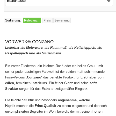
Brandklasse
Sortierung:
Relevanz
↓
Preis
Bewertung
VORWERK® CONZANO
Lieferbar als Meterware, als Raummaß, als Kettelteppich, als
Paspelteppich und als Stufenmatte
Ein zarter Fliederton, ein leichtes Rosé oder ein helles Grau – mit
seiner puder-pastelligen Farbwelt ist der seiden-matt schimmernde
Frisé-Velours „
Conzano
“ das perfekte Produkt für
Liebhaber von
edlen
, femininen
Interieurs
. Ein feiner Glanz und seine
softe
Struktur
sorgen für das Extra an zeitgemäßer Eleganz.
Die leichte Struktur und besonders
angenehme, weiche
Haptik
machen die
Frisé-Qualität
zu einem eleganten und dennoch
unkomplizierten Begleiter im Wohnbereich, der mit seinen
hohen