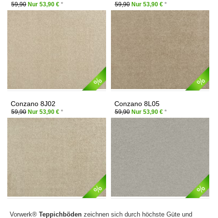
59,90
Nur 53,90 €
*
59,90
Nur 53,90 €
*
Conzano 8J02
Conzano 8L05
59,90
Nur 53,90 €
*
59,90
Nur 53,90 €
*
Vorwerk®
Teppichböden
zeichnen sich durch höchste Güte und