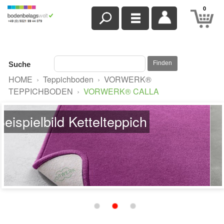
0
Finden
Suche
HOME
›
Teppichboden
›
VORWERK®
TEPPICHBODEN
›
VORWERK® CALLA