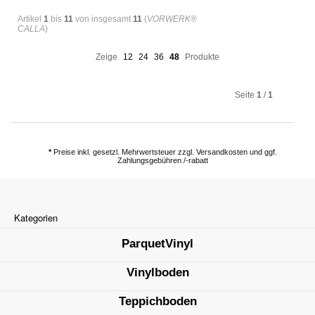
Artikel
1
bis
11
von insgesamt
11
(
VORWERK®
CALLA
)
Zeige
12
24
36
48
Produkte
Seite
1
/
1
*
Preise inkl. gesetzl. Mehrwertsteuer zzgl. Versandkosten und ggf.
Zahlungsgebühren /-rabatt
Kategorien
ParquetVinyl
Vinylboden
Teppichboden