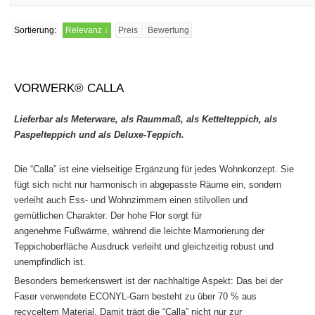
Sortierung:
Relevanz
↓
Preis
Bewertung
VORWERK® CALLA
Lieferbar als Meterware, als Raummaß, als Kettelteppich,
als
Paspelteppich und als Deluxe-T
eppich
.
Die “Calla” ist eine vielseitige Ergänzung für jedes Wohnkonzept. Sie
fügt sich nicht nur harmonisch in abgepasste Räume ein, sondern
verleiht auch Ess- und Wohnzimmern einen stilvollen und
gemütlichen Charakter. Der hohe Flor sorgt für
angenehme Fußwärme, während die leichte Marmorierung der
Teppichoberfläche Ausdruck verleiht und gleichzeitig robust und
unempfindlich ist.
Besonders bemerkenswert ist der nachhaltige Aspekt: Das bei der
Faser verwendete ECONYL-Garn besteht zu über 70 % aus
recyceltem Material. Damit trägt die “Calla” nicht nur zur